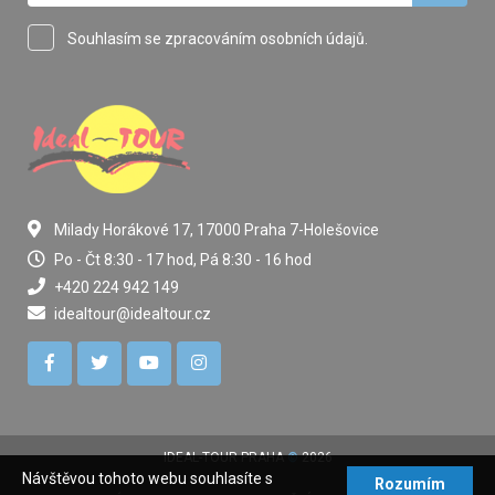
Souhlasím se zpracováním osobních údajů.
Milady Horákové 17, 17000 Praha 7-Holešovice
Po - Čt 8:30 - 17 hod, Pá 8:30 - 16 hod
+420 224 942 149
idealtour@idealtour.cz
IDEAL-TOUR PRAHA
©
2026
Návštěvou tohoto webu souhlasíte s
Rozumím